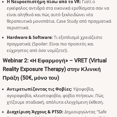
Η Νευροεπιστήμη πίσω από το VR:
Γιατί ο
εγκέφαλος αντιδρά στα εικονικά ερεθίσματα σαν να
είναι αληθινά και πώς αυτό ξεκλειδώνει νέα
θεραπευτικά μονοπάτια. Case Study από πραγματικά
περισττικά.
Hardware & Software:
Τι εξοπλισμό χρειάζεστε
πραγματικά; (Spoiler: Είναι πιο προσιτός και
εύχρηστος από όσο νομίζετε!).
Webinar 2: «Η Εφαρμογή» – VRET (Virtual
Reality Exposure Therapy) στην Κλινική
Πράξη (50€, μόνο του)
Αντιμετωπίζοντας τις Φοβίες:
Υψοφοβία,
αγοραφοβία, κλειστοφοβία, φοβία πτήσεων. Πώς
χτίζουμε σταδιακή, απόλυτα ελεγχόμενη έκθεση.
Διαχείριση Άγχους & PTSD:
Δημιουργώντας "Safe