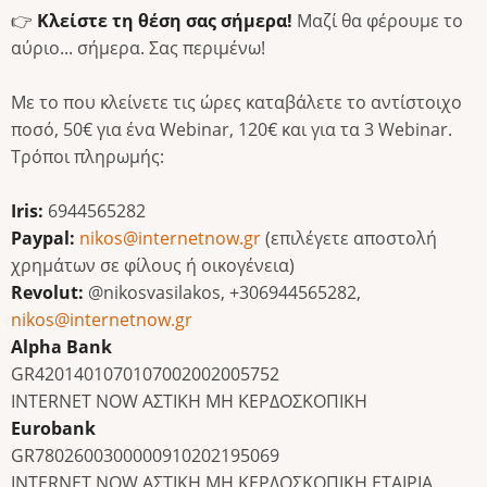
👉
Κλείστε τη θέση σας σήμερα!
Μαζί θα φέρουμε το
αύριο... σήμερα. Σας περιμένω!
Με το που κλείνετε τις ώρες καταβάλετε το αντίστοιχο
ποσό, 50€ για ένα Webinar, 120€ και για τα 3 Webinar.
Τρόποι πληρωμής:
Iris:
6944565282
Paypal:
nikos@internetnow.gr
(επιλέγετε αποστολή
χρημάτων σε φίλους ή οικογένεια)
Revolut:
@nikosvasilakos, +306944565282,
nikos@internetnow.gr
Alpha Bank
GR4201401070107002002005752
INTERNET NOW ΑΣΤΙΚΗ ΜΗ ΚΕΡΔΟΣΚΟΠΙΚΗ
Eurobank
GR7802600300000910202195069
INTERNET NOW ΑΣΤΙΚΗ ΜΗ ΚΕΡΔΟΣΚΟΠΙΚΗ ΕΤΑΙΡΙΑ