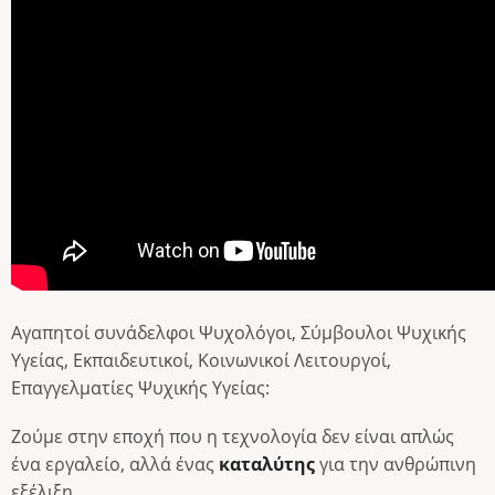
Αγαπητοί συνάδελφοι Ψυχολόγοι, Σύμβουλοι Ψυχικής
Υγείας, Εκπαιδευτικοί, Κοινωνικοί Λειτουργοί,
Επαγγελματίες Ψυχικής Υγείας:
Ζούμε στην εποχή που η τεχνολογία δεν είναι απλώς
ένα εργαλείο, αλλά ένας
καταλύτης
για την ανθρώπινη
εξέλιξη.